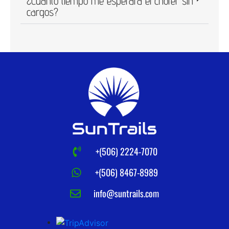
¿Cuánto tiempo me esperará el chofer sin
cargos?
+(506) 2224-7070
+(506) 8467-8989
info@suntrails.com