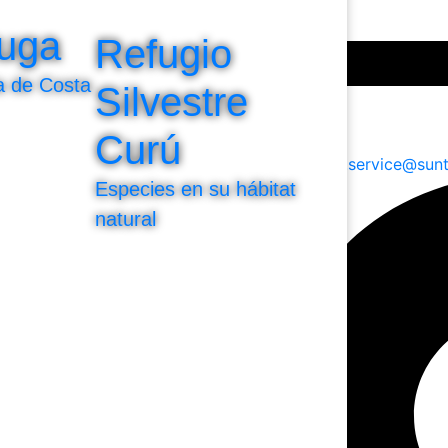
tuga
Refugio
la de Costa
Silvestre
Curú
customer.service@sunt
Especies en su hábitat
natural