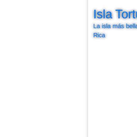
Isla Tor
La isla más bel
Rica