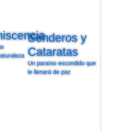
niscencia
Senderos y
as
Cataratas
aturaleza
Un paraíso escondido que
le llenará de paz