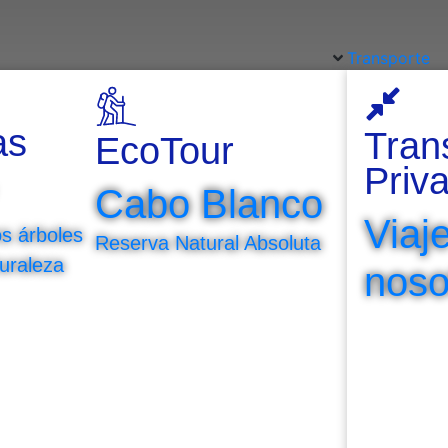
Transporte
¡Sería genial de tu parte visitarnos!
as
Tran
EcoTour
stros tours puede escribirnos y con gusto le brindaremos t
Priv
Cabo Blanco
Viaj
s árboles
Reserva Natural Absoluta
turaleza
noso