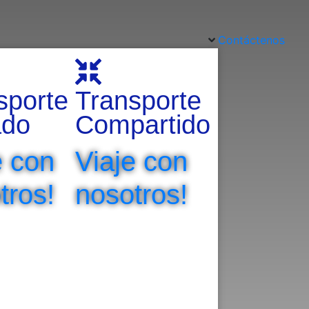
Contáctenos
sporte
Transporte
oda la información necesaria.
ado
Compartido
e con
Viaje con
tros!
nosotros!